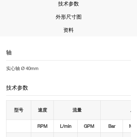
技术参数
外形尺寸图
资料
轴
实心轴 Ø 40mm
技术参数
型号
速度
流量
压
RPM
L/min
GPM
B
ar
Mp