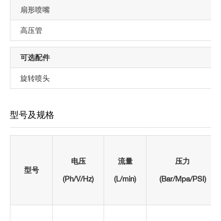
扇形喷嘴
高压管
可选配件
旋转喷头
型号及规格
电压
流量
压力
型号
(Ph/V/Hz)
(L/min)
(Bar/Mpa/PSI)