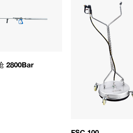
 2800Bar
FSC 100