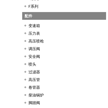
F系列
配件
变速箱
压力表
高压喷枪
调压阀
安全阀
喷头
过滤器
高压管
卷管器
柴油锅炉
脚踏阀